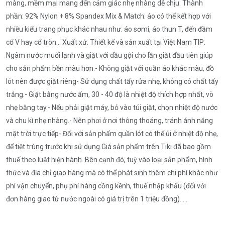
màng, mềm mại mang đến cảm giác nhẹ nhàng dễ chịu. Thành
phần: 92% Nylon + 8% Spandex Mix & Match: áo có thể kết hợp với
nhiều kiểu trang phục khác nhau như: áo sơmi, áo thun T, đến đầm
cổ V hay cổ tròn… Xuất xứ: Thiết kế và sản xuất tại Việt Nam TIP:
Ngâm nước muối lạnh và giặt với dầu gội cho lần giặt đầu tiên giúp
cho sản phẩm bền màu hơn.- Không giặt với quần áo khác màu, đồ
lót nên được giặt riêng- Sử dụng chất tẩy rửa nhẹ, không có chất tẩy
trắng.- Giặt bằng nước ấm, 30 - 40 độ là nhiệt độ thích hợp nhất, vò
nhẹ bằng tay.- Nếu phải giặt máy, bỏ vào túi giặt, chọn nhiệt độ nước
và chu kì nhẹ nhàng.- Nên phơi ở nơi thông thoáng, tránh ánh nắng
mặt trời trực tiếp- Đối với sản phẩm quần lót có thể ủi ở nhiệt độ nhẹ,
để tiệt trùng trước khi sử dụng.Giá sản phẩm trên Tiki đã bao gồm
thuế theo luật hiện hành. Bên cạnh đó, tuỳ vào loại sản phẩm, hình
thức và địa chỉ giao hàng mà có thể phát sinh thêm chi phí khác như
phí vận chuyển, phụ phí hàng cồng kềnh, thuế nhập khẩu (đối với
đơn hàng giao từ nước ngoài có giá trị trên 1 triệu đồng).....