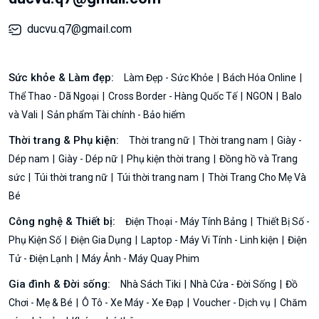
ducvu.q7@gmail.com
Sức khỏe & Làm đẹp:
Làm Đẹp - Sức Khỏe
Bách Hóa Online
Thể Thao - Dã Ngoại
Cross Border - Hàng Quốc Tế
NGON
Balo
và Vali
Sản phẩm Tài chính - Bảo hiểm
Thời trang & Phụ kiện:
Thời trang nữ
Thời trang nam
Giày -
Dép nam
Giày - Dép nữ
Phụ kiện thời trang
Đồng hồ và Trang
sức
Túi thời trang nữ
Túi thời trang nam
Thời Trang Cho Mẹ Và
Bé
Công nghệ & Thiết bị:
Điện Thoại - Máy Tính Bảng
Thiết Bị Số -
Phụ Kiện Số
Điện Gia Dụng
Laptop - Máy Vi Tính - Linh kiện
Điện
Tử - Điện Lạnh
Máy Ảnh - Máy Quay Phim
Gia đình & Đời sống:
Nhà Sách Tiki
Nhà Cửa - Đời Sống
Đồ
Chơi - Mẹ & Bé
Ô Tô - Xe Máy - Xe Đạp
Voucher - Dịch vụ
Chăm