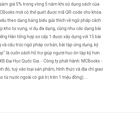
giảm giá 5% trong vòng 5 năm khi sử dụng sách của
a MCBooks mới có thể quét được mã QR-code cho khóa
hiểu theo dạng bảng biểu giải thích về ngữ pháp cách
cấp kho từ vựng, ví dụ đa dạng, cũng như các dạng bài
iếng Hàn tổng hợp sơ cấp 1 được xây dựng với 15 bài
 và cấu trúc ngữ pháp cơ bản, bài tập ứng dụng, kỹ
p" là cuốn sách hỗ trợ giúp người học ôn tập kỹ hơn
 NXB Đại Học Quốc Gia. - Công ty phát hành: MCBooks -
 đó, tuỳ vào loại sản phẩm, hình thức và địa chỉ giao
 nước ngoài có giá trị trên 1 triệu đồng).....