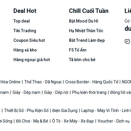
Deal Hot
Chill Cuối Tuần
Li
Top deal
Bật Mood Du Hí
Có 
d
Tiki Trading
Hạ Nhiệt Thần Tốc
Coupon Siêu hot
Bắt Trend Làm Đẹp
Hàng xả kho
F5 Tổ Ấm
Hàng ngoại giá hot
Tã bỉm cho bé
 Hóa Online
Thể Thao - Dã Ngoại
Cross Border - Hàng Quốc Tế
NGO
g nam
Giày - Dép nam
Giày - Dép nữ
Phụ kiện thời trang
Đồng hồ và
g
Thiết Bị Số - Phụ Kiện Số
Điện Gia Dụng
Laptop - Máy Vi Tính - Linh
ời Sống
Đồ Chơi - Mẹ & Bé
Ô Tô - Xe Máy - Xe Đạp
Voucher - Dịch vụ