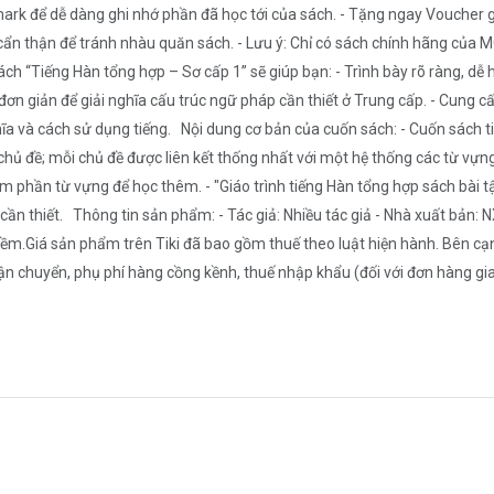
rk để dễ dàng ghi nhớ phần đã học tới của sách. - Tặng ngay Voucher 
cẩn thận để tránh nhàu quăn sách. - Lưu ý: Chỉ có sách chính hãng củ
ch “Tiếng Hàn tổng hợp – Sơ cấp 1” sẽ giúp bạn: - Trình bày rõ ràng, dễ 
 đơn giản để giải nghĩa cấu trúc ngữ pháp cần thiết ở Trung cấp. - Cung 
hĩa và cách sử dụng tiếng. Nội dung cơ bản của cuốn sách: - Cuốn sách t
chủ đề; mỗi chủ đề được liên kết thống nhất với một hệ thống các từ vựng
m phần từ vựng để học thêm. - "Giáo trình tiếng Hàn tổng hợp sách bài tậ
cần thiết. Thông tin sản phẩm: - Tác giả: Nhiều tác giả - Nhà xuất bản:
ềm.Giá sản phẩm trên Tiki đã bao gồm thuế theo luật hiện hành. Bên cạnh
 chuyển, phụ phí hàng cồng kềnh, thuế nhập khẩu (đối với đơn hàng giao từ