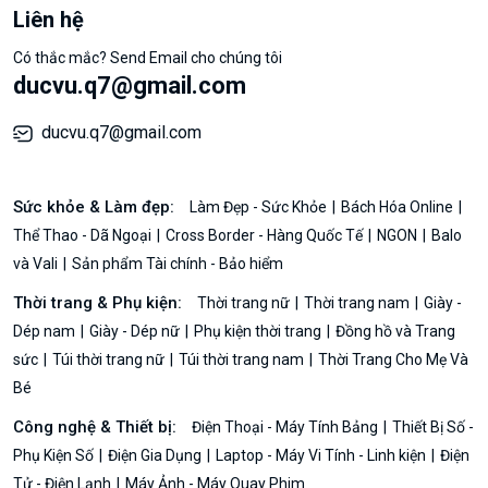
Liên hệ
Có thắc mắc? Send Email cho chúng tôi
ducvu.q7@gmail.com
ducvu.q7@gmail.com
Sức khỏe & Làm đẹp:
Làm Đẹp - Sức Khỏe
Bách Hóa Online
Thể Thao - Dã Ngoại
Cross Border - Hàng Quốc Tế
NGON
Balo
và Vali
Sản phẩm Tài chính - Bảo hiểm
Thời trang & Phụ kiện:
Thời trang nữ
Thời trang nam
Giày -
Dép nam
Giày - Dép nữ
Phụ kiện thời trang
Đồng hồ và Trang
sức
Túi thời trang nữ
Túi thời trang nam
Thời Trang Cho Mẹ Và
Bé
Công nghệ & Thiết bị:
Điện Thoại - Máy Tính Bảng
Thiết Bị Số -
Phụ Kiện Số
Điện Gia Dụng
Laptop - Máy Vi Tính - Linh kiện
Điện
Tử - Điện Lạnh
Máy Ảnh - Máy Quay Phim