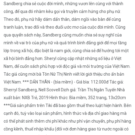
Sandberg chia sẻ cuộc đời mình, những vươn lên cùng với thành
công, để qua đó nhằm kêu gọi và truyền cảm hứng cho phụ nữ.
Theo đó, phụ nữ hãy dám dấn thân, dám ngồi vào bàn để cùng
tranh luận, trao đổi và theo đuổi ước mơ của cuộc đời mình. Cũng
qua quyển sách này, Sandberg cũng muốn chia sẻ suy nghĩ của
mình về vai trò của phụ nữ và quá trình bình đẳng giới để mọi tầng
lớp trong xã hội, đặc biệt là nam giới, cùng chia sẻ để hướng tới một
xã hội bình đẳng hơn. Sheryl cũng cập nhật những số liệu ở Việt
Nam, để cuốn sách phù hợp với độc giả và môi trường của Việt Nam.
Tác giả cũng mời bà Tôn Nữ Thị Ninh viết lời giới thiệu cho ấn bản
Việt Nam. *** DẤN THÂN - (bìa mềm) - Giá bìa: 112.000đ Tác giả:
Sherryl Sandberg, Nell Scovell Dịch giả: Trần Thị Ngân Tuyến Nhà
xuất bản: NXB Trẻ, 2019 Hình thức: Bìa mềm, 352 trang, 13x20cm
***Giá sản phẩm trên Tiki đã bao gồm thuế theo luật hiện hành. Bên
cạnh đó, tuỳ vào loại sản phẩm, hình thức và địa chỉ giao hàng mà
có thể phát sinh thêm chi phí khác như phí vận chuyển, phụ phí hàng
cồng kềnh, thuế nhập khẩu (đối với đơn hàng giao từ nước ngoài có