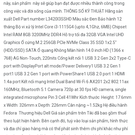
này, sản phẩm này sẽ giúp bạn đạt được nhiều thành công trong
công việc và đời sống của mình. THÔNG SỐ KỸ THUẬT Hãng sản
xuất Dell Part number L3420I3SSHD Màu sắc Đen Bảo hành 12
tháng Bộ vi xử lý Intel Core i3-1115G4 (upto 4,1Ghz, 6MB) Chipset
Intel RAM 8GB 3200MHz DDR4 Hỗ trợ tối đa 32GB VGA Intel UHD
Graphics Ổ cứng M.2 256GB PCIe NVMe Class 35 SSD 1x2.5"
(HDD/SSD) SATA Ổ quang Không Màn hình 14.0 inch HD (1366 x
768) AG Non-Touch, 220nits Cổng kết nối 1 USB 3.2 Gen 2x2 Type-C
port with DisplayPort alt mode/Power Delivery1 USB 3.2 Gen 1
port1 USB 3.2 Gen 1 port with PowerShare1 USB 2.0 port 1 HDMI
1.4a port Kết nối mạng Intel Dual Band Wi-Fi 6 AX201 2x2 802.11ax
160MHz, Bluetooth 5.1 Camera 720p at 30 fps HD camera, single
integrated microphone Pin 3 Cell 41Whr Kích thước Height: 17.6mm
x Width: 326mm x Depth: 226mm Cân nặng ~1.52kg Hệ điều hành
Fedora Thương hiệu Dell Giá sản phẩm trên Tiki đã bao gồm thuế
theo luật hiện hành. Bên cạnh đó, tuỳ vào loại sản phẩm, hình thức
và địa chỉ giao hàng mà có thể phát sinh thêm chi phí khác như phí