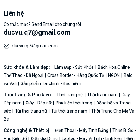
Liên hệ
Có thắc mắc? Send Email cho chúng tôi
ducvu.q7@gmail.com
ducvu.q7@gmail.com
Sức khỏe & Làm đẹp:
Làm Đẹp - Sức Khỏe
Bách Hóa Online
Thể Thao - Dã Ngoại
Cross Border - Hàng Quốc Tế
NGON
Balo
và Vali
Sản phẩm Tài chính - Bảo hiểm
Thời trang & Phụ kiện:
Thời trang nữ
Thời trang nam
Giày -
Dép nam
Giày - Dép nữ
Phụ kiện thời trang
Đồng hồ và Trang
sức
Túi thời trang nữ
Túi thời trang nam
Thời Trang Cho Mẹ Và
Bé
Công nghệ & Thiết bị:
Điện Thoại - Máy Tính Bảng
Thiết Bị Số -
Phụ Kiện Số
Điện Gia Dụng
Laptop - Máy Vi Tính - Linh kiện
Điện