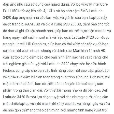
đáp ứng nhu cầu sử dụng của người dùng. Với bộ vi xử lý Intel Core
i3-1115G4 tốc độ lên đến 4,1 GHz và bộ nhớ đệm 6MB, Latitude
3420 đáp ứng mọi nhu cầu làm việc và giải trí của bạn. Laptop này
được trang bị RAM 8GB và ổ đĩa cứng SSD 256GB, đảm bảo cho tốc
độ đọc và ghi dữ liệu nhanh hơn, giúp bạn có thể thực hiện các tác vụ
hàng ngày một cách mượt mà và hiệu quả. Latitude 3420 còn được
trang bị Intel UHD Graphics, giúp bạn có thể xử lý các tác vụ đồ họa
cơ bản một cách nhanh chóng và chính xác. Màn hình 14 inch HD
của laptop cũng đảm bảo cho bạn hình ảnh sắc nét và rõ ràng, cho
trải nghiệm giải trí tuyệt vời. Latitude 3420 chạy trên hệ điều hành
Fedora, cung cấp cho bạn các tính năng bảo mật cao cấp, giúp bảo
vệ dữ liệu và đảm bảo an toàn trong quá trình sử dụng. Hơn nữa, với
một năm bảo hành, bạn có thể hoàn toàn yên tâm sử dụng sản
phẩm trong thời gian dài. Với thiết kế mỏng nhẹ và độ bền cao, Dell
Latitude 3420 là một lựa chọn tuyệt vời cho những người dùng cần
một chiếc laptop vừa đủ mạnh để xử lý các tác vụ hàng ngày và vừa
đủ nhỏ gọn để mang theo bên mình. Với những tính năng vượt trội