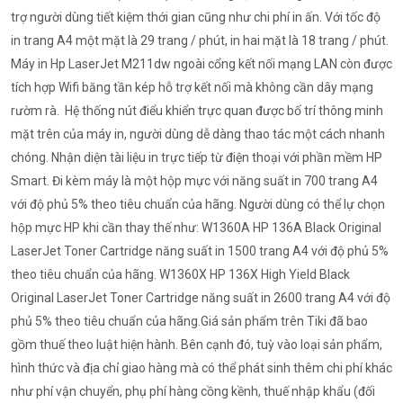
trợ người dùng tiết kiệm thới gian cũng như chi phí in ấn. Với tốc độ
in trang A4 một mặt là 29 trang / phút, in hai mặt là 18 trang / phút.
Máy in Hp LaserJet M211dw ngoài cổng kết nối mạng LAN còn được
tích hợp Wifi băng tần kép hỗ trợ kết nối mà không cần dây mạng
rườm rà. Hệ thống nút điểu khiển trực quan được bố trí thông minh
mặt trên của máy in, người dùng dễ dàng thao tác một cách nhanh
chóng. Nhận diện tài liệu in trực tiếp từ điện thoại với phần mềm HP
Smart. Đi kèm máy là một hộp mực với năng suất in 700 trang A4
với độ phủ 5% theo tiêu chuẩn của hãng. Người dùng có thể lự chọn
hộp mực HP khi cần thay thế như: W1360A HP 136A Black Original
LaserJet Toner Cartridge năng suất in 1500 trang A4 với độ phủ 5%
theo tiêu chuẩn của hãng. W1360X HP 136X High Yield Black
Original LaserJet Toner Cartridge năng suất in 2600 trang A4 với độ
phủ 5% theo tiêu chuẩn của hãng.Giá sản phẩm trên Tiki đã bao
gồm thuế theo luật hiện hành. Bên cạnh đó, tuỳ vào loại sản phẩm,
hình thức và địa chỉ giao hàng mà có thể phát sinh thêm chi phí khác
như phí vận chuyển, phụ phí hàng cồng kềnh, thuế nhập khẩu (đối