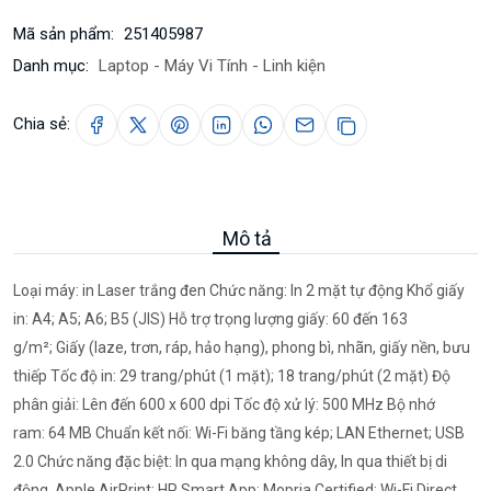
Mã sản phẩm:
251405987
Danh mục:
Laptop - Máy Vi Tính - Linh kiện
Chia sẻ:
Mô tả
Loại máy: in Laser trắng đen Chức năng: In 2 mặt tự động Khổ giấy
in: A4; A5; A6; B5 (JIS) Hỗ trợ trọng lượng giấy: 60 đến 163
g/m²; Giấy (laze, trơn, ráp, hảo hạng), phong bì, nhãn, giấy nền, bưu
thiếp Tốc độ in: 29 trang/phút (1 mặt); 18 trang/phút (2 mặt) Độ
phân giải: Lên đến 600 x 600 dpi Tốc độ xử lý: 500 MHz Bộ nhớ
ram: 64 MB Chuẩn kết nối: Wi-Fi băng tầng kép; LAN Ethernet; USB
2.0 Chức năng đặc biệt: In qua mạng không dây, In qua thiết bị di
động, Apple AirPrint; HP Smart App; Mopria Certified; Wi-Fi Direct