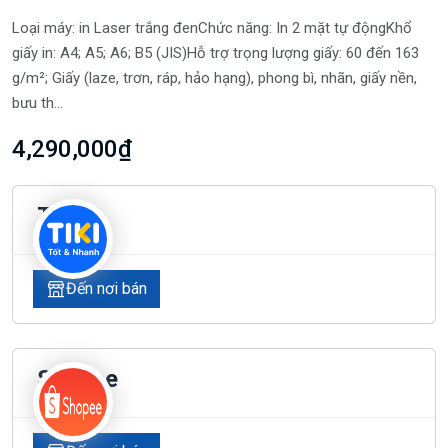
Loại máy: in Laser trắng đenChức năng: In 2 mặt tự độngKhổ
giấy in: A4; A5; A6; B5 (JIS)Hỗ trợ trọng lượng giấy: 60 đến 163
g/m²; Giấy (laze, trơn, ráp, hảo hạng), phong bì, nhãn, giấy nền,
bưu th...
4,290,000₫
Tiki
Đến nơi bán
Shopee