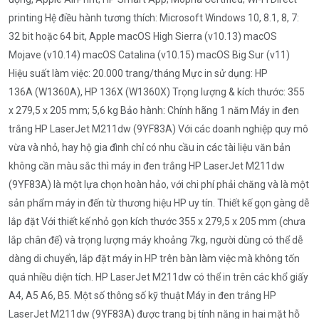
printing Hệ điều hành tương thích: Microsoft Windows 10, 8.1, 8, 7:
32 bit hoặc 64 bit, Apple macOS High Sierra (v10.13) macOS
Mojave (v10.14) macOS Catalina (v10.15) macOS Big Sur (v11)
Hiệu suất làm việc: 20.000 trang/tháng Mực in sử dụng: HP
136A (W1360A), HP 136X (W1360X) Trọng lượng & kích thước: 355
x 279,5 x 205 mm; 5,6 kg Bảo hành: Chính hãng 1 năm Máy in đen
trắng HP LaserJet M211dw (9YF83A) Với các doanh nghiệp quy mô
vừa và nhỏ, hay hộ gia đình chỉ có nhu cầu in các tài liệu văn bản
không cần màu sắc thì máy in đen trắng HP LaserJet M211dw
(9YF83A) là một lựa chọn hoàn hảo, với chi phí phải chăng và là một
sản phẩm máy in đến từ thương hiệu HP uy tín. Thiết kế gọn gàng dễ
lắp đặt Với thiết kế nhỏ gọn kích thước 355 x 279,5 x 205 mm (chưa
lắp chân đế) và trọng lượng máy khoảng 7kg, người dùng có thể dễ
dàng di chuyển, lắp đặt máy in HP trên bàn làm việc mà không tốn
quá nhiều diện tích. HP LaserJet M211dw có thể in trên các khổ giấy
A4, A5 A6, B5. Một số thông số kỹ thuật Máy in đen trắng HP
LaserJet M211dw (9YF83A) được trang bị tính năng in hai mặt hỗ