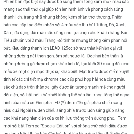
Phiên bản đặc biệt nay được bổ sung thêm tông xám mờ - màu sắc
mang sắc thái thời đại giúp tôn lên hình ảnh và phong cách sống
thanh lịch, trang nhã nhưng không kém phần thời thượng. Phiên
bản cao cấp tạo điểm nhấn với 4 màu sắc thu hút Trắng, Đỏ, Xanh,
Xám, đa dạng dải màu sắc cũng như lựa chọn cho khách hàng. Bản
Tiêu chuẩn với 2 màu Trắng, Đỏ tinh tế nhưng không kém phần nổi
bật. Kiểu dáng thanh lịch LEAD 125cc sở hữu thiết kế hiện đại với
những đường nét thon gọn, ôm sát người lái. Dọc hai bên thân là
những đường gờ được chạm khắc tinh tế, tạo khối 3D mang đến cho
mẫu xe một diện mạo thực sự khác biệt. Mặt trước được điểm xuyết
tinh tế các chi tiết mạ chrome cao cấp phối hợp hài hòa cùng màu
sắc chủ đạo trên thân xe, gây được ấn tượng mạnh mẽ cho người
đối diện, nổi bật nét khác biệt không thể hòa lẫn trong tổng thể ngoại
hình của mẫu xe. Đèn pha LED (*) đem đến giải pháp chiếu sáng
hiệu quả.Ngoài ra, đèn chiếu sáng phía trước luôn sáng giúp nâng
cao khả năng hiện diện của xe khi lưu thông trên đường phố. Tem
mới nổi bật Tem xe "Special Edition” với phông chữ cách điệu được
áp dụng trên Phiên bản đặc biệt toát lên hình ảnh tổng thể hiện đại,