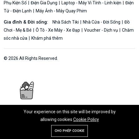
Phụ Kiện Số
Điện Gia Dụng
Laptop - Máy Vi Tính - Linh kiện
Điện
Tử - Điện Lạnh
Máy Ảnh - Máy Quay Phim
Gia đình & Đời sống:
Nhà Sách Tiki
Nhà Cửa - Đời Sống
Đồ
Chơi - Mẹ & Bé
Ô Tô - Xe Máy - Xe Đạp
Voucher - Dịch vụ
Chăm
sóc nhà cửa
Khám phá thêm
© 2026 All Rights Reserved.
Your experience on this site will be improved by
allowing cookies
Cookie Policy
Thêm vào giỏ hàng
Mua ngay
CHO PHÉP COOKIE
Cửa hàng
Tìm kiếm
Tài khoản
Thực đơn