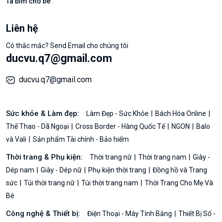
Tã bỉm cho bé
Liên hệ
Có thắc mắc? Send Email cho chúng tôi
ducvu.q7@gmail.com
ducvu.q7@gmail.com
Sức khỏe & Làm đẹp:
Làm Đẹp - Sức Khỏe
Bách Hóa Online
Thể Thao - Dã Ngoại
Cross Border - Hàng Quốc Tế
NGON
Balo
và Vali
Sản phẩm Tài chính - Bảo hiểm
Thời trang & Phụ kiện:
Thời trang nữ
Thời trang nam
Giày -
Dép nam
Giày - Dép nữ
Phụ kiện thời trang
Đồng hồ và Trang
sức
Túi thời trang nữ
Túi thời trang nam
Thời Trang Cho Mẹ Và
Bé
Công nghệ & Thiết bị:
Điện Thoại - Máy Tính Bảng
Thiết Bị Số -