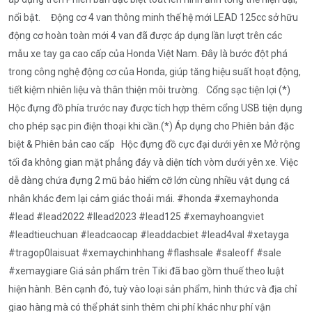
nổi bật. Động cơ 4 van thông minh thế hệ mới LEAD 125cc sở hữu
động cơ hoàn toàn mới 4 van đã được áp dụng lần lượt trên các
mẫu xe tay ga cao cấp của Honda Việt Nam. Đây là bước đột phá
trong công nghệ động cơ của Honda, giúp tăng hiệu suất hoạt động,
tiết kiệm nhiên liệu và thân thiện môi trường. Cổng sạc tiện lợi (*)
Hộc đựng đồ phía trước nay được tích hợp thêm cổng USB tiện dụng
cho phép sạc pin điện thoại khi cần.(*) Áp dụng cho Phiên bản đặc
biệt & Phiên bản cao cấp Hộc đựng đồ cực đại dưới yên xe Mở rộng
tối đa không gian mặt phẳng đáy và diện tích vòm dưới yên xe. Việc
dễ dàng chứa đựng 2 mũ bảo hiểm cỡ lớn cùng nhiều vật dụng cá
nhân khác đem lại cảm giác thoải mái. #honda #xemayhonda
#lead #lead2022 #llead2023 #lead125 #xemayhoangviet
#leadtieuchuan #leadcaocap #leaddacbiet #lead4val #xetayga
#tragop0laisuat #xemaychinhhang #flashsale #saleoff #sale
#xemaygiare Giá sản phẩm trên Tiki đã bao gồm thuế theo luật
hiện hành. Bên cạnh đó, tuỳ vào loại sản phẩm, hình thức và địa chỉ
giao hàng mà có thể phát sinh thêm chi phí khác như phí vận