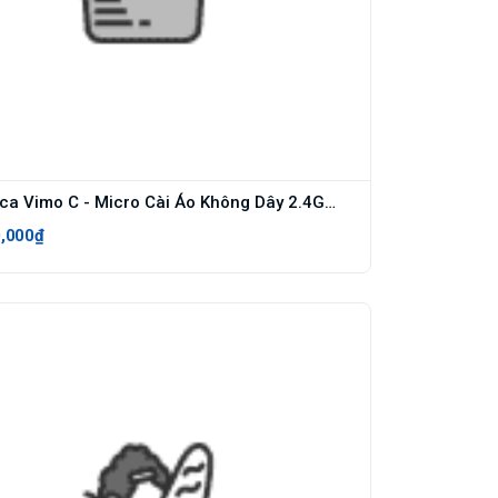
Comica Vimo C - Micro Cài Áo Không Dây 2.4G Nhỏ Gọn, Âm Thanh Rõ Nét, Dùng Cho Điện Thoại, Máy Ảnh, Máy Quay- Hàng chính hãng - VIMO C2
0,000₫