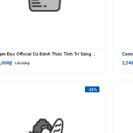
Trạm Đọc Official Cú Đánh Thức Tỉnh Trí Sáng Tạo - Tái Bản Mới Nhất
,000₫
2,24
129,000₫
-26%