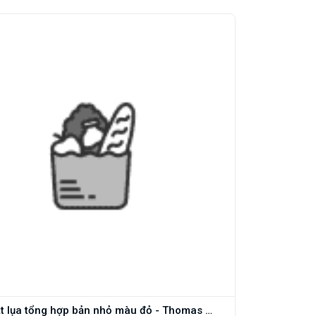
Cà vạt lụa tổng hợp bản nhỏ màu đỏ - Thomas Nguyen - CD6DOT001