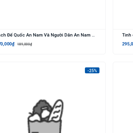
Sách Đế Quốc An Nam Và Người Dân An Nam - Alphabooks - BẢN QUYỀN
70,000₫
295,
189,000₫
-25%