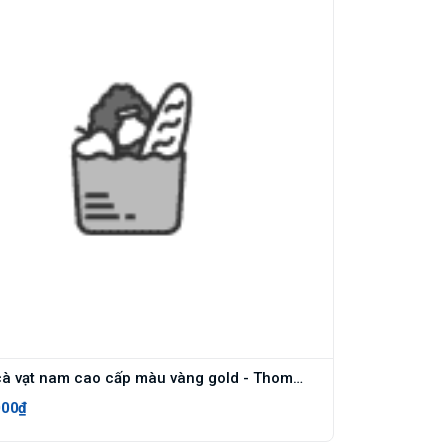
Kẹp cà vạt nam cao cấp màu vàng gold - Thomas Nguyen - KCVVT011
000₫