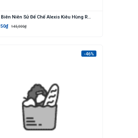
Sách Biên Niên Sử Đế Chế Alexis Kiêu Hùng Rung Chuyển Đất Trời Tập 7 - Ban Quyên
250₫
145,000₫
-46%