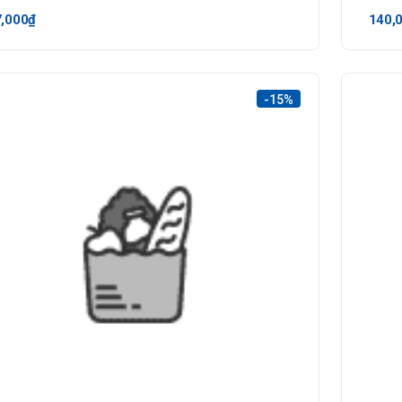
,000₫
140,
-15%