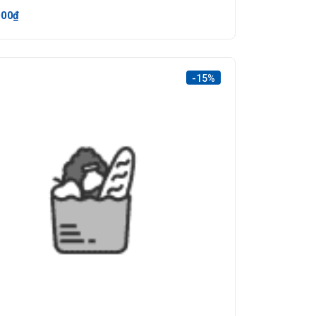
000₫
-15%