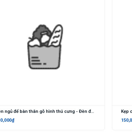
Đèn ngủ để bàn thân gỗ hình thú cưng - Đèn để bàn trang trí vintage đầu cắm USB - DN01
10,000₫
150,