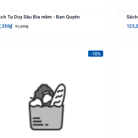
ch Tư Duy Sâu Bìa mềm - Ban Quyên
,350₫
123,
91,000₫
-10%