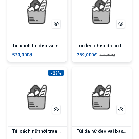
Túi xách túi đeo vai nữ thời trang công sở cao cấp phong cách châu âu - Màu Nâu
Túi đeo chéo da nữ tote chần chỉ cỡ lớn Yuumy Seasand YN166 - Kem
530,000₫
259,000₫
520,000₫
-23%
Túi xách nữ thời trang ELLY EL257 - Màu ghi
Túi da nữ đeo vai basic Lata HN108 - Nâu