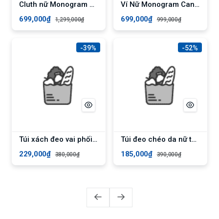
Cluth nữ Monogram Canvas ELLY ECH64 - trắng
Ví Nữ Monogram Canvas ELLY EV88 - Màu Nâu
699,000₫
699,000₫
1,299,000₫
999,000₫
-39%
-52%
Túi xách đeo vai phối khóa trang trí YUUMY Seasand YN182 - Hồng dâu
Túi đeo chéo da nữ thời trang dạo phố Yuumy Seasand YN164 - Kem
229,000₫
185,000₫
380,000₫
390,000₫