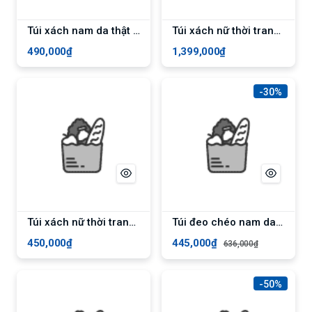
Túi xách nam da thật cao cấp phong cách mới - Màu Xanh
Túi xách nữ thời trang cao cấp ELLY- EL147 - Vàng
490,000₫
1,399,000₫
-30%
Túi xách nữ thời trang công sở cao cấp phong cách mới - Màu đen
Túi đeo chéo nam da bò Bụi Leather DC113 cao cấp, bảo hành 12 tháng - đen chỉ đen
450,000₫
445,000₫
636,000₫
-50%