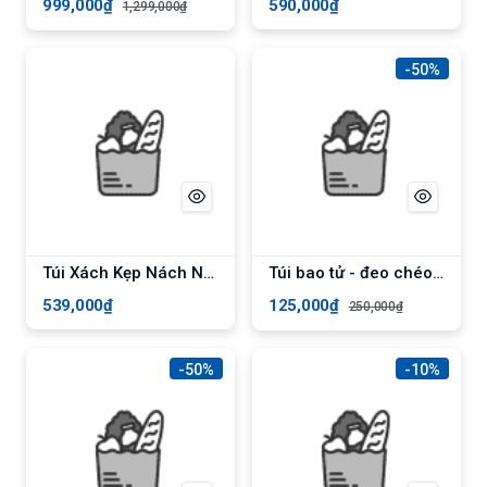
999,000₫
590,000₫
1,299,000₫
-50%
Túi Xách Kẹp Nách Nữ Đeo Chéo Đeo Vai Chính Hãng MICOCAH Dáng Công Sở Thời Trang Da Cao Cấp Cực Đẹp Giá Rẻ MC162 - NSG678-1COFFEE TRẮNG
Túi bao tử - đeo chéo đa năng vải Poly chống nước bền bỉ unisex nam nữ - Trắng
539,000₫
125,000₫
250,000₫
-50%
-10%