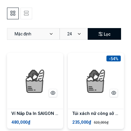
Mặc định
24
Lọc
-54%
Ví Nắp Da In SAIGON SWAGGER Eclipse Short Flap Wallet
Túi xách nữ công sở cỡ lớn YUUMY YTX20 - Nâu
480,000₫
235,000₫
520,000₫