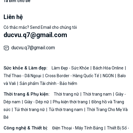
Tã bỉm cho bé
Liên hệ
Có thắc mắc? Send Email cho chúng tôi
ducvu.q7@gmail.com
ducvu.q7@gmail.com
Sức khỏe & Làm đẹp:
Làm Đẹp - Sức Khỏe
Bách Hóa Online
Thể Thao - Dã Ngoại
Cross Border - Hàng Quốc Tế
NGON
Balo
và Vali
Sản phẩm Tài chính - Bảo hiểm
Thời trang & Phụ kiện:
Thời trang nữ
Thời trang nam
Giày -
Dép nam
Giày - Dép nữ
Phụ kiện thời trang
Đồng hồ và Trang
sức
Túi thời trang nữ
Túi thời trang nam
Thời Trang Cho Mẹ Và
Bé
Công nghệ & Thiết bị:
Điện Thoại - Máy Tính Bảng
Thiết Bị Số -